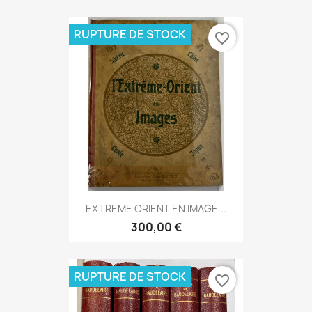
RUPTURE DE STOCK
favorite_border
EXTREME ORIENT EN IMAGE...
300,00 €
RUPTURE DE STOCK
favorite_border