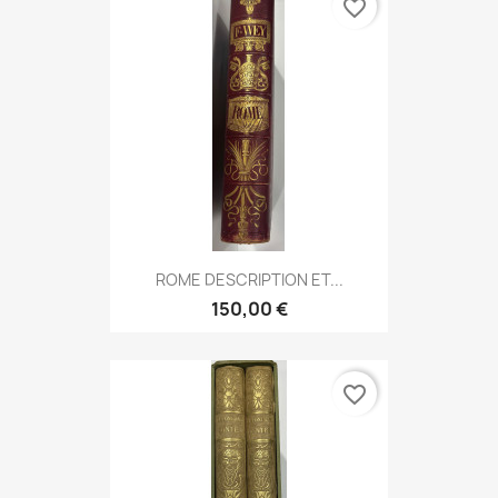
favorite_border
ROME DESCRIPTION ET...
150,00 €
favorite_border