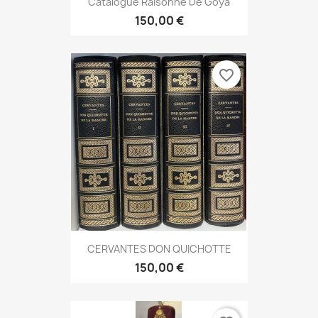
Catalogue Raisonné De Goya
150,00 €
favorite_border
CERVANTES DON QUICHOTTE
150,00 €