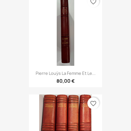
favorite_border
Pierre Louÿs La Femme Et Le...
80,00 €
favorite_border