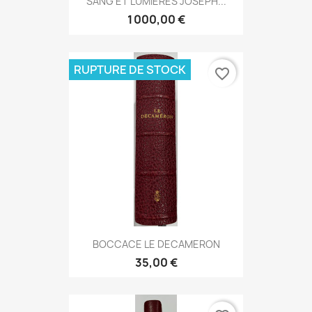
SANG ET LUMIERES JOSEPH...
1 000,00 €
RUPTURE DE STOCK
favorite_border
BOCCACE LE DECAMERON
35,00 €