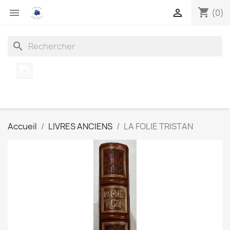
shopping_cart


(0)
search
Instagram
Accueil
LIVRES ANCIENS
LA FOLIE TRISTAN