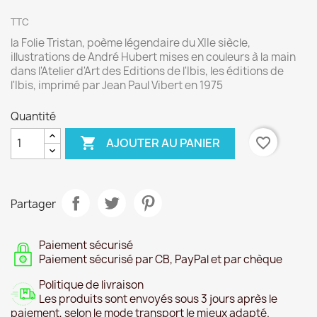
TTC
la Folie Tristan, poème légendaire du XIIe siècle,
illustrations de André Hubert mises en couleurs à la main
dans l'Atelier d'Art des Editions de l'Ibis, les éditions de
l'Ibis, imprimé par Jean Paul Vibert en 1975
Quantité

favorite_border
AJOUTER AU PANIER
Partager
Paiement sécurisé
Paiement sécurisé par CB, PayPal et par chèque
Politique de livraison
Les produits sont envoyés sous 3 jours après le
paiement, selon le mode transport le mieux adapté.