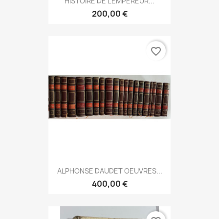
HISTOIRE DE L'EMPEREUR...
200,00 €
favorite_border
ALPHONSE DAUDET OEUVRES...
400,00 €