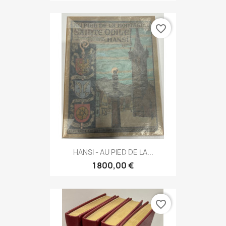
favorite_border
HANSI - AU PIED DE LA...
1 800,00 €
favorite_border