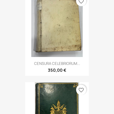
favorite_border
CENSURA CELEBRIORUM...
350,00 €
favorite_border