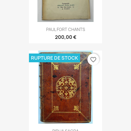
PAUL FORT CHANTS
200,00 €
RUPTURE DE STOCK
favorite_border