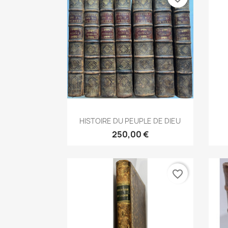
Aperçu rapide

HISTOIRE DU PEUPLE DE DIEU
250,00 €
favorite_border