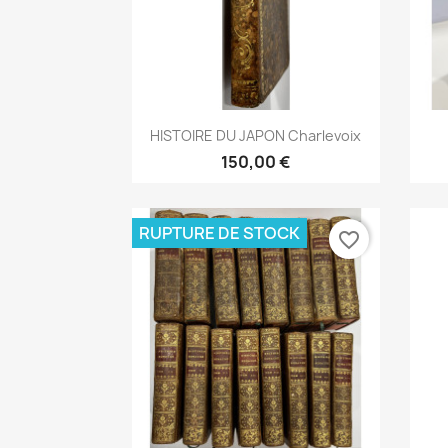
Aperçu rapide

HISTOIRE DU JAPON Charlevoix
150,00 €
RUPTURE DE STOCK
favorite_border