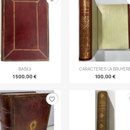
Aperçu rapide
Aperçu rapide


BASILII
CARACTERES LA BRUYER
1 500,00 €
100,00 €
favorite_border
fa