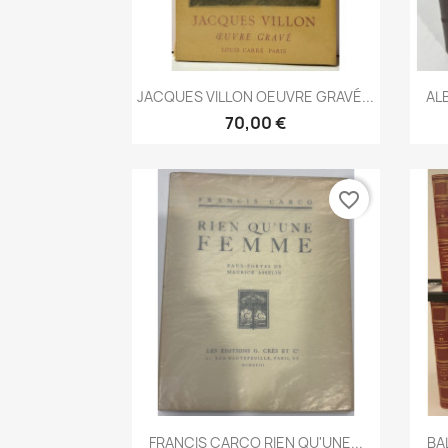
Aperçu rapide

JACQUES VILLON OEUVRE GRAVÉ...
AL
70,00 €
favorite_border
Aperçu rapide

FRANCIS CARCO RIEN QU'UNE...
BA