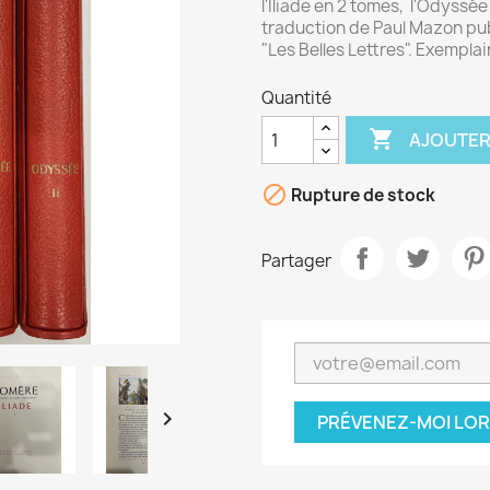
l'Iliade en 2 tomes, l'Odyssé
traduction de Paul Mazon publ
"Les Belles Lettres". Exempla
Quantité

AJOUTER

Rupture de stock
Partager

PRÉVENEZ-MOI LOR