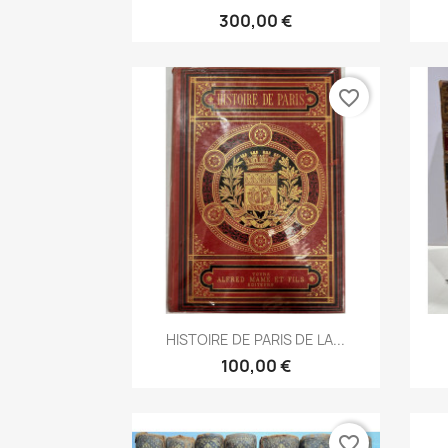
300,00 €
favorite_border
Aperçu rapide

HISTOIRE DE PARIS DE LA...
100,00 €
favorite_border