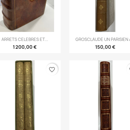
Aperçu rapide
Aperçu rapide


ARRETS CELEBRES ET...
GROSCLAUDE UN PARISIEN A
1 200,00 €
150,00 €
favorite_border
fa