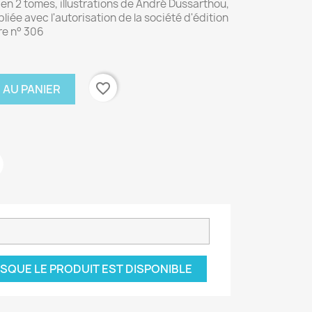
e en 2 tomes, illustrations de André Dussarthou,
iée avec l'autorisation de la société d'édition
ire n° 306
favorite_border
 AU PANIER
SQUE LE PRODUIT EST DISPONIBLE