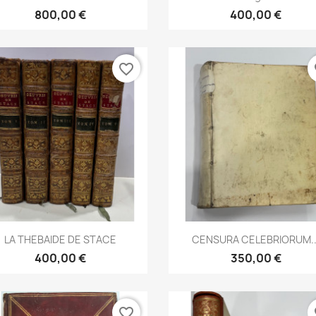
800,00 €
400,00 €
favorite_border
fa
Aperçu rapide
Aperçu rapide


LA THEBAIDE DE STACE
CENSURA CELEBRIORUM..
400,00 €
350,00 €
favorite_border
fa