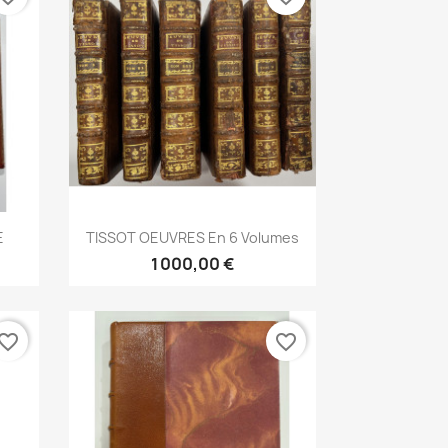
Aperçu rapide

E
TISSOT OEUVRES En 6 Volumes
1 000,00 €
vorite_border
favorite_border