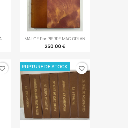
Aperçu rapide

...
MALICE Par PIERRE MAC ORLAN
250,00 €
RUPTURE DE STOCK
vorite_border
favorite_border