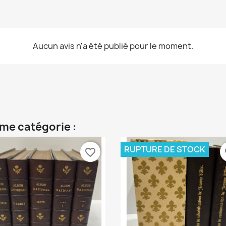
Aucun avis n'a été publié pour le moment.
me catégorie :
RUPTURE DE STOCK
favorite_border
fa