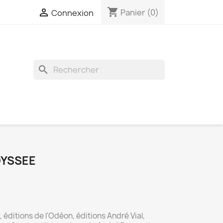
shopping_cart

Panier
(0)
Connexion
search
DYSSEE
ditions de l'Odéon, éditions André Vial,