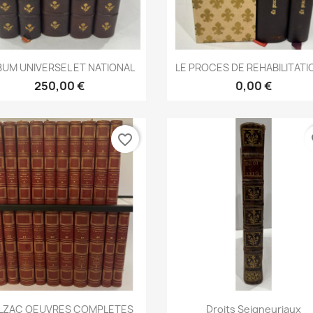
Aperçu rapide
Aperçu rapide


BUM UNIVERSEL ET NATIONAL
LE PROCES DE REHABILITATIO
250,00 €
0,00 €
favorite_border
fa
Aperçu rapide
Aperçu rapide


LZAC OEUVRES COMPLETES
Droits Seigneuriaux