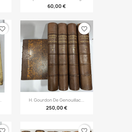
60,00 €
vorite_border
favorite_border
Aperçu rapide

.
H. Gourdon De Genouillac...
250,00 €
vorite_border
favorite_border