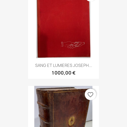
SANG ET LUMIERES JOSEPH...
1 000,00 €
favorite_border