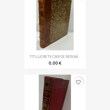
TITI LUCRETII CARI DE RERUM...
0,00 €
favorite_border