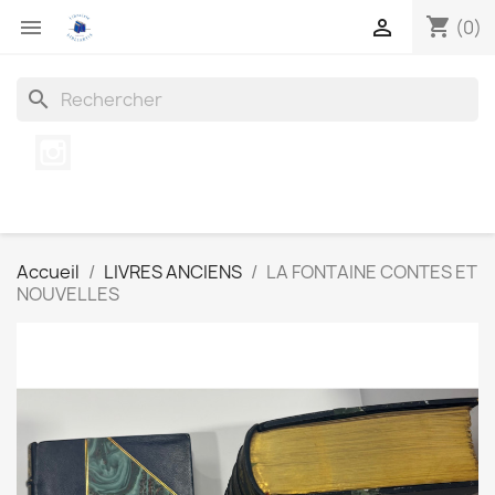
shopping_cart


(0)
search
Instagram
Accueil
LIVRES ANCIENS
LA FONTAINE CONTES ET
NOUVELLES