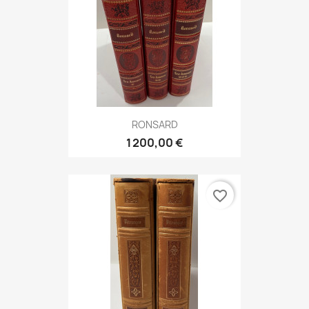
RONSARD
1 200,00 €
favorite_border