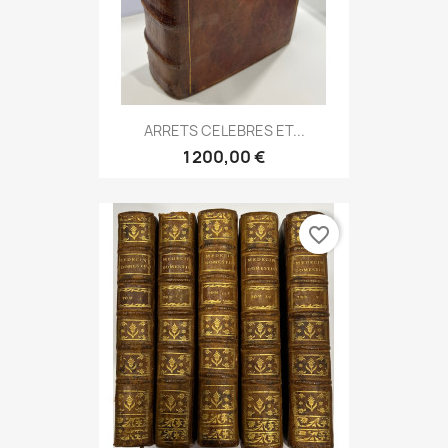
ARRETS CELEBRES ET...
1 200,00 €
favorite_border