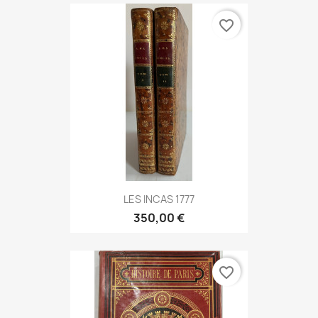
favorite_border
LES INCAS 1777
350,00 €
favorite_border