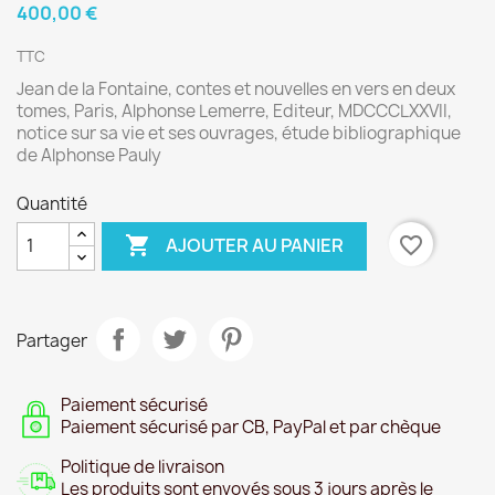
400,00 €
TTC
Jean de la Fontaine, contes et nouvelles en vers en deux
tomes, Paris, Alphonse Lemerre, Editeur, MDCCCLXXVII,
notice sur sa vie et ses ouvrages, étude bibliographique
de Alphonse Pauly
Quantité

favorite_border
AJOUTER AU PANIER
Partager
Paiement sécurisé
Paiement sécurisé par CB, PayPal et par chèque
Politique de livraison
Les produits sont envoyés sous 3 jours après le