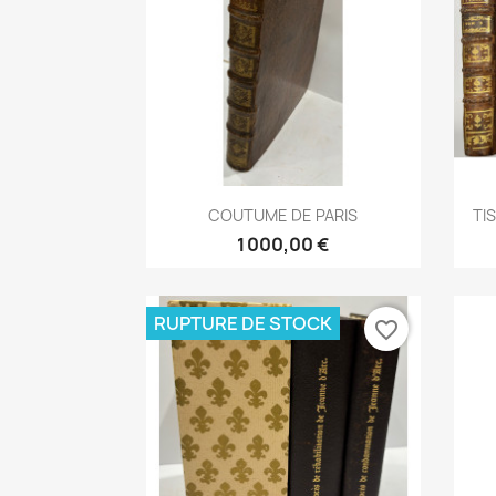
Aperçu rapide

COUTUME DE PARIS
TI
1 000,00 €
RUPTURE DE STOCK
favorite_border