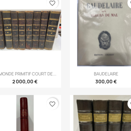
favorite_border
fa
Aperçu rapide
Aperçu rapide


MONDE PRIMITIF COURT DE...
BAUDELAIRE
2 000,00 €
300,00 €
favorite_border
fa