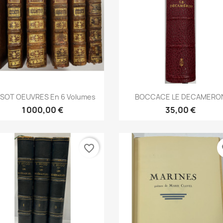
Aperçu rapide
Aperçu rapide


SSOT OEUVRES En 6 Volumes
BOCCACE LE DECAMERO
1 000,00 €
35,00 €
favorite_border
fa