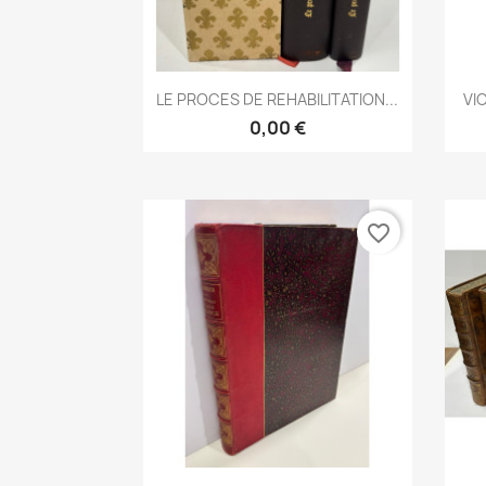
Aperçu rapide

LE PROCES DE REHABILITATION...
VI
0,00 €
favorite_border