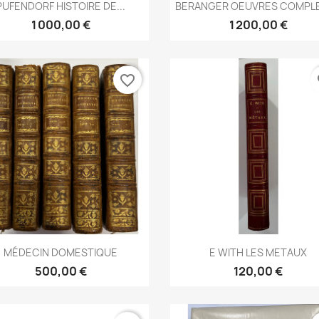
Aperçu rapide
Aperçu rapide


PUFENDORF HISTOIRE DE...
BERANGER OEUVRES COMPL
1 000,00 €
1 200,00 €
favorite_border
fa
Aperçu rapide
Aperçu rapide


MÉDECIN DOMESTIQUE
E WITH LES METAUX
500,00 €
120,00 €