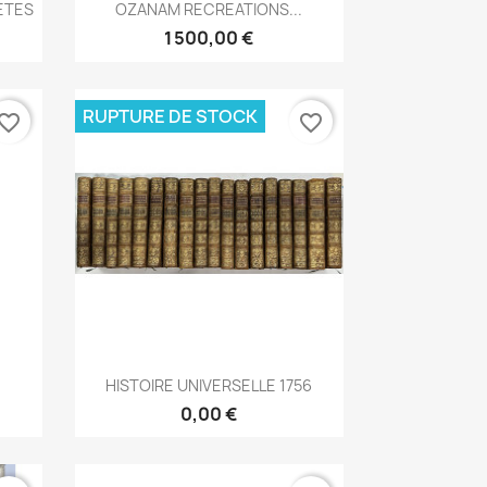
Aperçu rapide

ETES
OZANAM RECREATIONS...
1 500,00 €
RUPTURE DE STOCK
vorite_border
favorite_border
Aperçu rapide

HISTOIRE UNIVERSELLE 1756
0,00 €