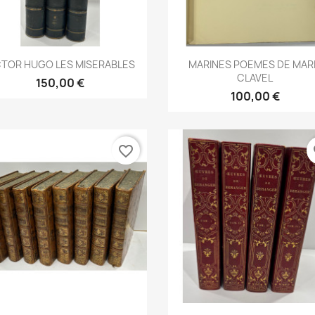
Aperçu rapide
Aperçu rapide


CTOR HUGO LES MISERABLES
MARINES POEMES DE MAR
CLAVEL
150,00 €
100,00 €
favorite_border
fa