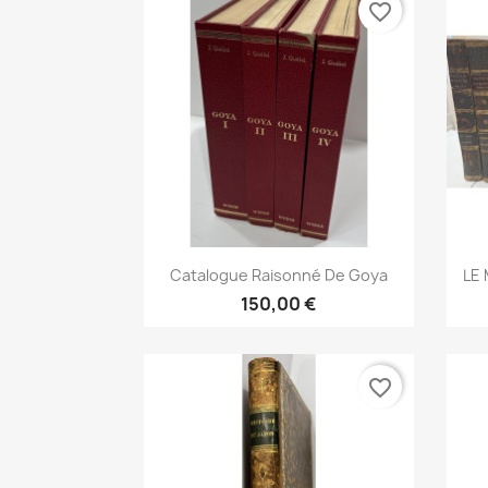
favorite_border
Aperçu rapide

Catalogue Raisonné De Goya
LE 
150,00 €
favorite_border