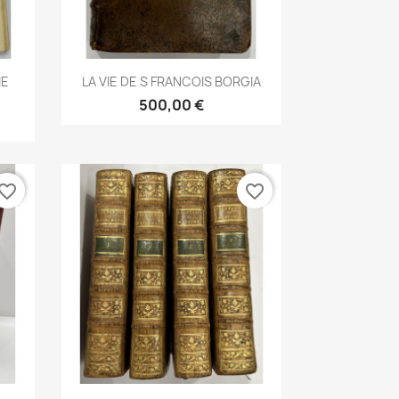
Aperçu rapide

IE
LA VIE DE S FRANCOIS BORGIA
500,00 €
vorite_border
favorite_border