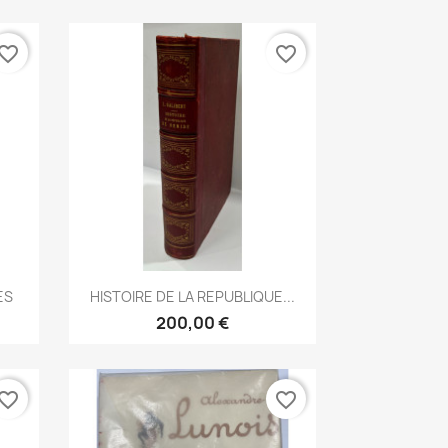
vorite_border
favorite_border
Aperçu rapide

ES
HISTOIRE DE LA REPUBLIQUE...
200,00 €
vorite_border
favorite_border