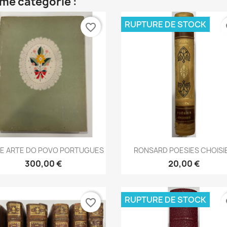
me catégorie :
RUPTURE DE STOCK
favorite_border
fa
Aperçu rapide
Aperçu rapide


 E ARTE DO POVO PORTUGUES
RONSARD POESIES CHOISI
300,00 €
20,00 €
RUPTURE DE STOCK
favorite_border
fa