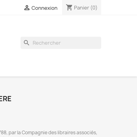
shopping_cart

Panier
(0)
Connexion
search
ERE
788, par la Compagnie des libraires associés,