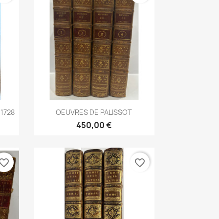
Aperçu rapide

1728
OEUVRES DE PALISSOT
450,00 €
vorite_border
favorite_border