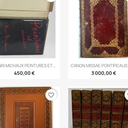
Aperçu rapide
Aperçu rapide


RI MICHAUX PEINTURES ET...
CANON MISSAE PONTIFICALIS 
450,00 €
3 000,00 €
favorite_border
fa