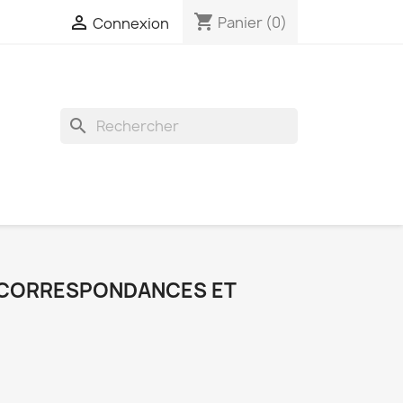
shopping_cart

Panier
(0)
Connexion
search
 CORRESPONDANCES ET