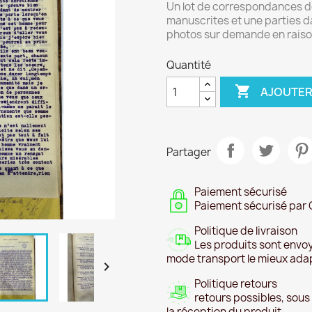
Un lot de correspondances de
manuscrites et une parties d
photos sur demande en raiso
Quantité

AJOUTER
Partager
Paiement sécurisé
Paiement sécurisé par 
Politique de livraison
Les produits sont envoy
mode transport le mieux ada

Politique retours
retours possibles, sous
la réception du produit