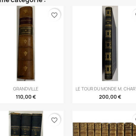
favorite_border
fa
Aperçu rapide
Aperçu rapide


GRANDVILLE
LE TOUR DU MONDE M. CHA
110,00 €
200,00 €
favorite_border
fa