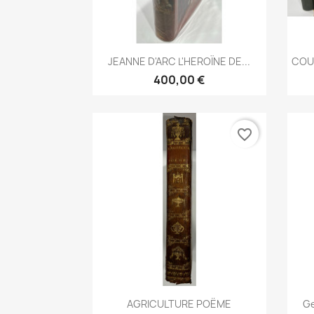
Aperçu rapide

JEANNE D'ARC L'HEROÏNE DE...
COU
400,00 €
favorite_border
Aperçu rapide

AGRICULTURE POËME
Ge