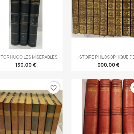
Aperçu rapide
Aperçu rapide


CTOR HUGO LES MISERABLES
HISTOIRE PHILOSOPHIQUE DE
150,00 €
900,00 €
favorite_border
fa