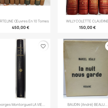
Aperçu rapide
Aperçu rapide


RTELINE Œuvres En 10 Tomes
WILLY COLETTE CLAUDIN
450,00 €
150,00 €
favorite_border
fa
Aperçu rapide
Aperçu rapide


orges Montorgueil LA VIE...
BAUDIN (André) BEALU...