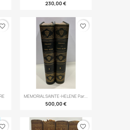
230,00 €
vorite_border
favorite_border
Aperçu rapide

RE
MEMORIAL SAINTE-HELENE Par...
500,00 €
vorite_border
favorite_border