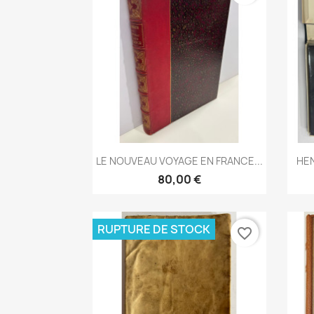
Aperçu rapide

LE NOUVEAU VOYAGE EN FRANCE...
HEN
80,00 €
RUPTURE DE STOCK
favorite_border