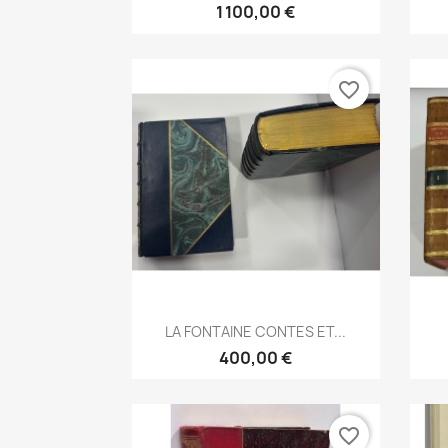
1 100,00 €
favorite_border
Aperçu rapide

LA FONTAINE CONTES ET...
400,00 €
favorite_border