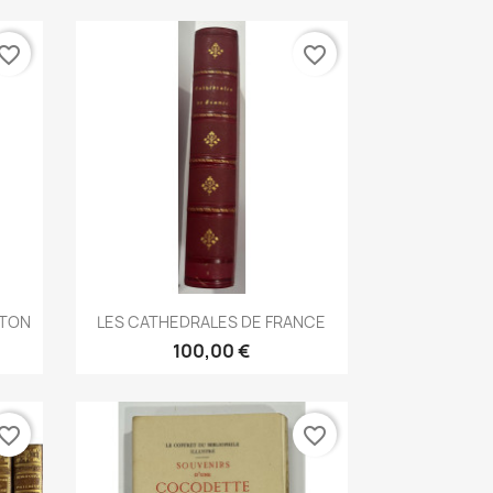
vorite_border
favorite_border
Aperçu rapide

RTON
LES CATHEDRALES DE FRANCE
100,00 €
vorite_border
favorite_border