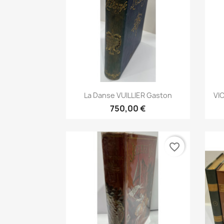
Aperçu rapide

La Danse VUILLIER Gaston
VI
750,00 €
favorite_border