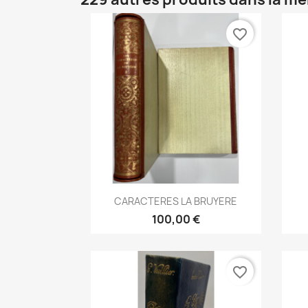
favorite_border
Aperçu rapide

CARACTERES LA BRUYERE
100,00 €
favorite_border