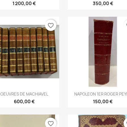
1 200,00 €
350,00 €
favorite_border
fa
Aperçu rapide
Aperçu rapide


OEUVRES DE MACHIAVEL
NAPOLEON 1ER ROGER PEY
600,00 €
150,00 €
favorite_border
fa