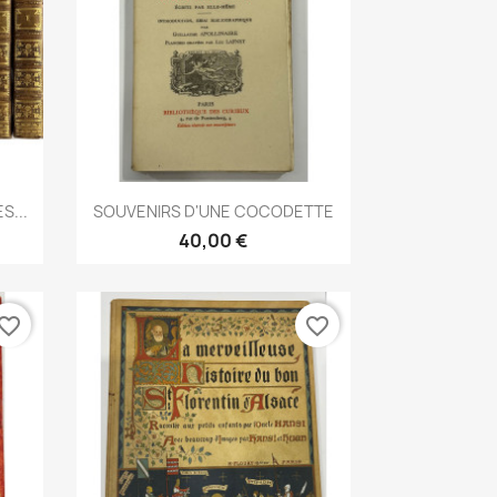
Aperçu rapide

S...
SOUVENIRS D'UNE COCODETTE
40,00 €
vorite_border
favorite_border