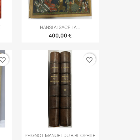
Aperçu rapide

E
HANSI ALSACE LA...
400,00 €
vorite_border
favorite_border
Aperçu rapide

PEIGNOT MANUEL DU BIBLIOPHILE