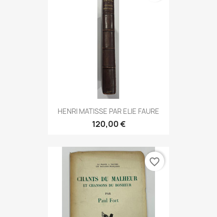
HENRI MATISSE PAR ELIE FAURE
120,00 €
favorite_border