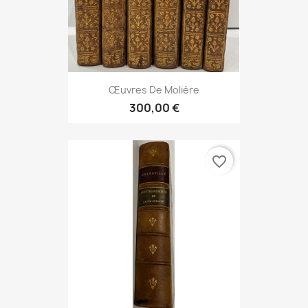
Œuvres De Molière
300,00 €
favorite_border