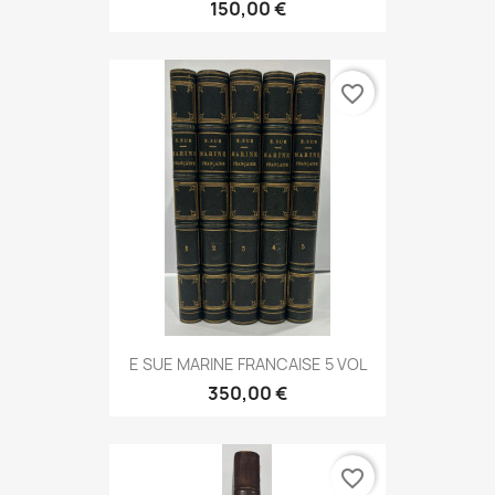
150,00 €
favorite_border
E SUE MARINE FRANCAISE 5 VOL
350,00 €
favorite_border