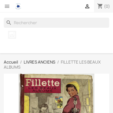
shopping_cart


(0)
search
Instagram
Accueil
LIVRES ANCIENS
FILLETTE LES BEAUX
ALBUMS