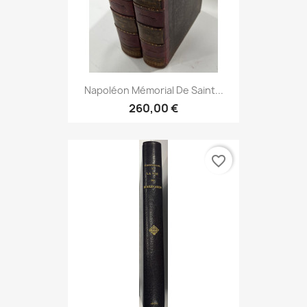
Napoléon Mémorial De Saint...
260,00 €
favorite_border