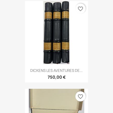
favorite_border
DICKENS LES AVENTURES DE...
750,00 €
favorite_border