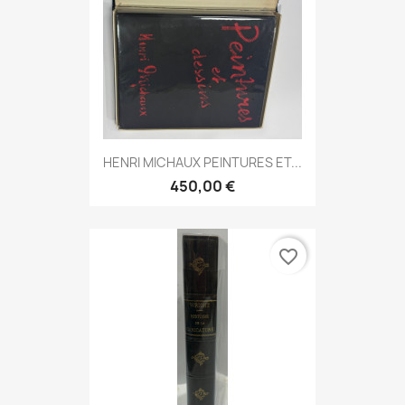
HENRI MICHAUX PEINTURES ET...
450,00 €
favorite_border