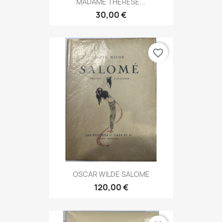
MADAME THERESE...
30,00 €
favorite_border
OSCAR WILDE SALOME
120,00 €