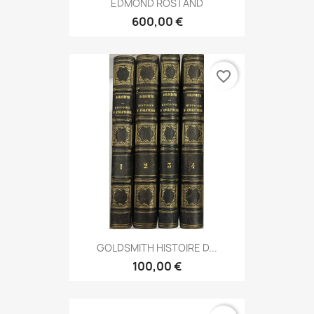
EDMOND ROSTAND
600,00 €
favorite_border
GOLDSMITH HISTOIRE D...
100,00 €