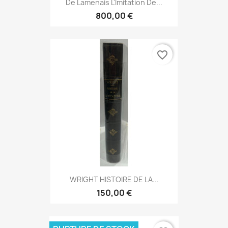
De Lamenais L'Imitation De...
800,00 €
favorite_border
WRIGHT HISTOIRE DE LA...
150,00 €