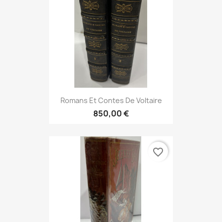
Romans Et Contes De Voltaire
850,00 €
favorite_border