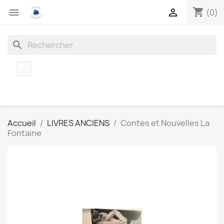
shopping_cart


(0)
search
Instagram
Accueil
LIVRES ANCIENS
Contes et Nouvelles La
Fontaine