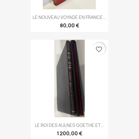
LE NOUVEAU VOYAGE EN FRANCE...
80,00 €
favorite_border
LE ROI DES AULNES GOETHE ET...
1 200,00 €