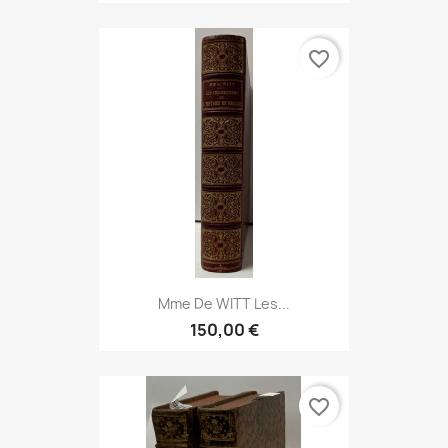
favorite_border
Mme De WITT Les...
150,00 €
favorite_border