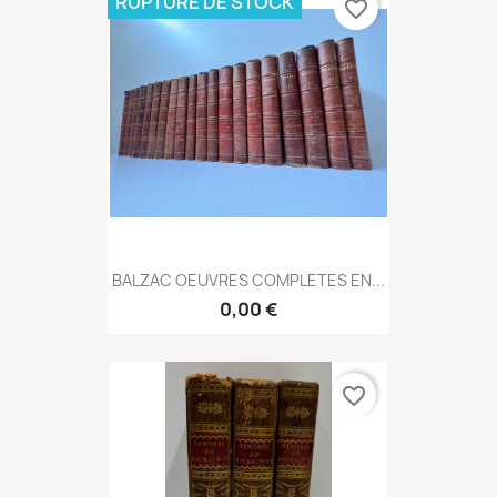
RUPTURE DE STOCK
favorite_border
BALZAC OEUVRES COMPLETES EN...
0,00 €
favorite_border