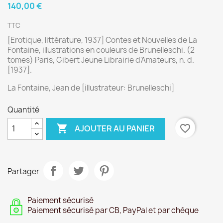
140,00 €
TTC
[Erotique, littérature, 1937] Contes et Nouvelles de La
Fontaine, illustrations en couleurs de Brunelleschi. (2
tomes) Paris, Gibert Jeune Librairie d'Amateurs, n. d.
[1937].
La Fontaine, Jean de [illustrateur: Brunelleschi]
Quantité

favorite_border
AJOUTER AU PANIER
Partager
Paiement sécurisé
Paiement sécurisé par CB, PayPal et par chèque