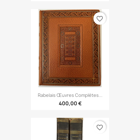
favorite_border
Rabelais Œuvres Complètes...
400,00 €
favorite_border