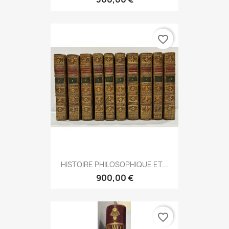
favorite_border
HISTOIRE PHILOSOPHIQUE ET...
900,00 €
favorite_border