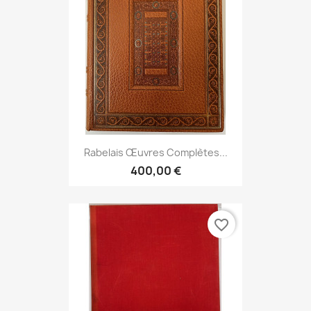
Rabelais Œuvres Complètes...
400,00 €
favorite_border