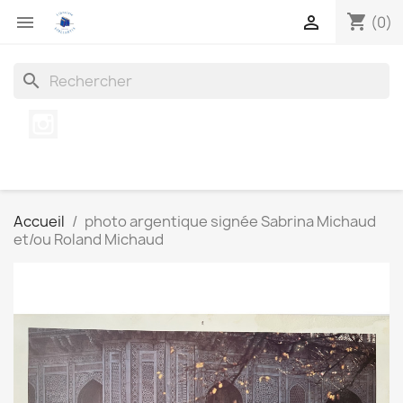
shopping_cart


(0)
search
Instagram
Accueil
photo argentique signée Sabrina Michaud
et/ou Roland Michaud