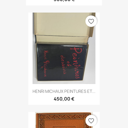
favorite_border
HENRI MICHAUX PEINTURES ET...
450,00 €
favorite_border