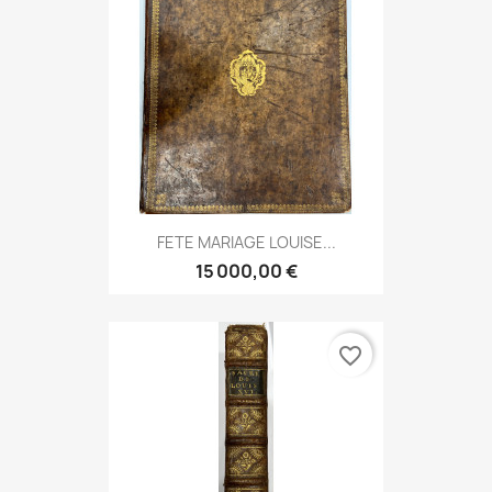
FETE MARIAGE LOUISE...
15 000,00 €
favorite_border