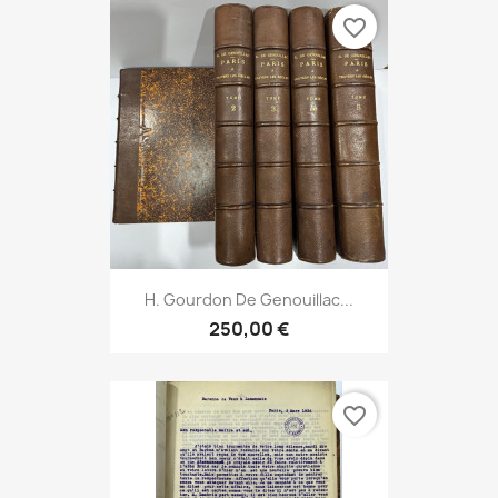
favorite_border
H. Gourdon De Genouillac...
250,00 €
favorite_border