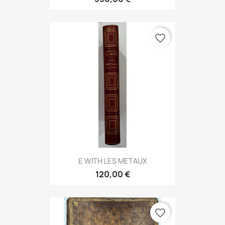
favorite_border
E WITH LES METAUX
120,00 €
favorite_border