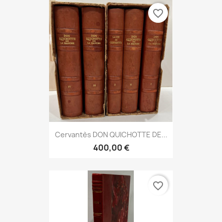
favorite_border
Cervantès DON QUICHOTTE DE...
400,00 €
favorite_border