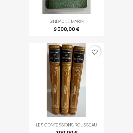
SINBAD LE MARIN
9 000,00 €
favorite_border
LES CONFESSIONS ROUSSEAU
300,00 €