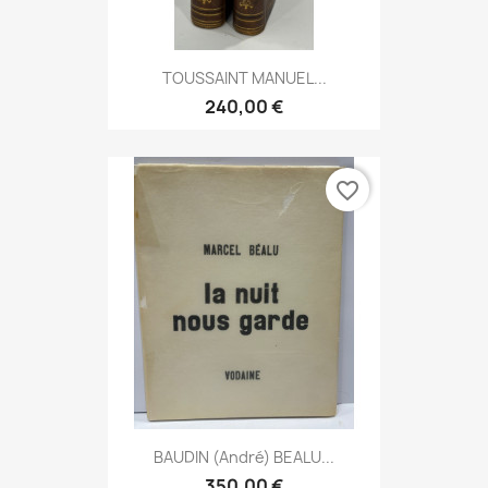
TOUSSAINT MANUEL...
240,00 €
favorite_border
BAUDIN (André) BEALU...
350,00 €