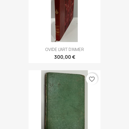
OVIDE L'ART D'AIMER
300,00 €
favorite_border