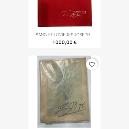
SANG ET LUMIERES JOSEPH...
1 000,00 €
favorite_border