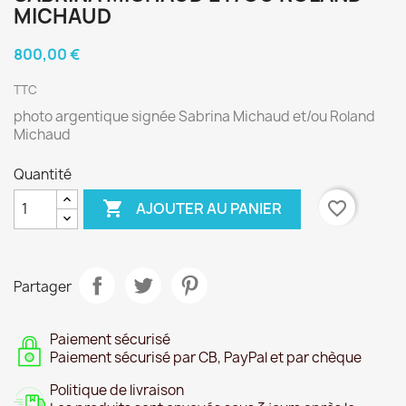
MICHAUD
800,00 €
TTC
photo argentique signée Sabrina Michaud et/ou Roland
Michaud
Quantité

favorite_border
AJOUTER AU PANIER
Partager
Paiement sécurisé
Paiement sécurisé par CB, PayPal et par chèque
Politique de livraison