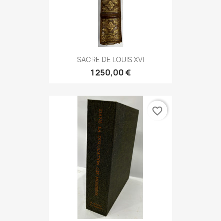
SACRE DE LOUIS XVI
1 250,00 €
favorite_border