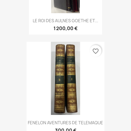
LE ROI DES AULNES GOETHE ET...
1 200,00 €
favorite_border
FENELON AVENTURES DE TELEMAQUE
300,00 €