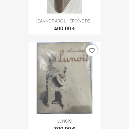
JEANNE D'ARC L'HEROÏNE DE...
400,00 €
favorite_border
LUNOIS
300,00 €