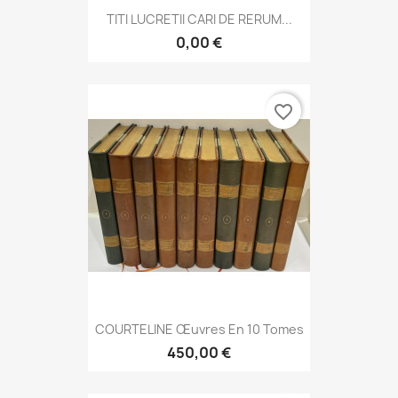
TITI LUCRETII CARI DE RERUM...
0,00 €
favorite_border
COURTELINE Œuvres En 10 Tomes
450,00 €